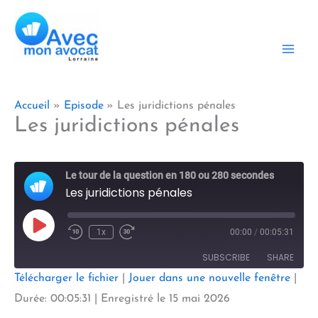
Aller
au
contenu
Accueil
Episode
Les juridictions pénales
Les juridictions pénales
Le tour de la question en 180 ou 280 secondes
Les juridictions pénales
Play
1x
00:00
/
00:05:31
Episode
SUBSCRIBE
SHARE
Télécharger le fichier
|
Jouer dans une nouvelle fenêtre
|
SHARE
Durée: 00:05:31
|
Enregistré le 15 mai 2026
RSS FEED