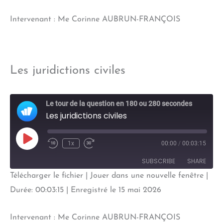
LINK
Intervenant : Me Corinne AUBRUN-FRANÇOIS
EMBED
Les juridictions civiles
Le tour de la question en 180 ou 280 secondes
Les juridictions civiles
Play
1x
00:00
/
00:03:15
Episode
SUBSCRIBE
SHARE
Télécharger le fichier
|
Jouer dans une nouvelle fenêtre
|
SHARE
Durée: 00:03:15
|
Enregistré le 15 mai 2026
RSS FEED
LINK
Intervenant : Me Corinne AUBRUN-FRANÇOIS