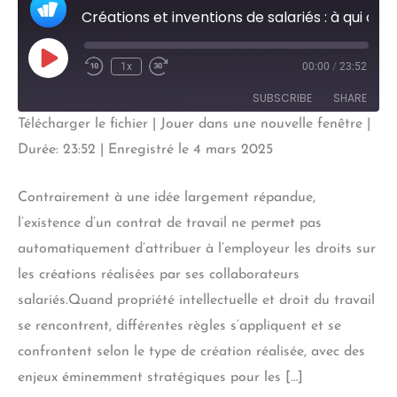
Créations et inventions de salariés : à qui appartiennent les droits ?
Play
1x
00:00
/
23:52
Episode
SUBSCRIBE
SHARE
Télécharger le fichier
|
Jouer dans une nouvelle fenêtre
|
SHARE
Durée: 23:52
|
Enregistré le 4 mars 2025
RSS FEED
LINK
Contrairement à une idée largement répandue,
EMBED
l’existence d’un contrat de travail ne permet pas
automatiquement d’attribuer à l’employeur les droits sur
les créations réalisées par ses collaborateurs
salariés.Quand propriété intellectuelle et droit du travail
se rencontrent, différentes règles s’appliquent et se
confrontent selon le type de création réalisée, avec des
enjeux éminemment stratégiques pour les […]