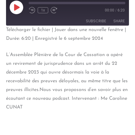
Play
1x
00:00
/
6:20
Episode
SUBSCRIBE
SHARE
Télécharger le fichier
|
Jouer dans une nouvelle fenêtre
|
SHARE
Durée: 6:20
|
Enregistré le 6 septembre 2024
RSS FEED
LINK
L’Assemblée Plénière de la Cour de Cassation a opéré
EMBED
un revirement de jurisprudence dans un arrêt du 22
décembre 2023 qui ouvre désormais la voie à la
recevabilité des preuves déloyales, au même titre que les
preuves illicites.Nous vous proposons d’en savoir plus en
écoutant ce nouveau podcast. Intervenant : Me Caroline
CUNAT