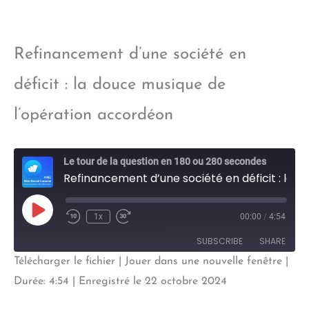
Refinancement d’une société en
déficit : la douce musique de
l’opération accordéon
Le tour de la question en 180 ou 280 secondes
Refinancement d’une société en déficit : la douce musique de l’opération accordéon
Play
1x
00:00
/
4:54
Episode
SUBSCRIBE
SHARE
Télécharger le fichier
|
Jouer dans une nouvelle fenêtre
|
SHARE
Durée: 4:54
|
Enregistré le 22 octobre 2024
RSS FEED
LINK