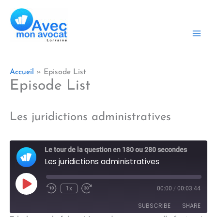
Aller
au
contenu
Accueil
Episode List
Episode List
Les juridictions administratives
Le tour de la question en 180 ou 280 secondes
Les juridictions administratives
Play
1x
00:00
/
00:03:44
Episode
SUBSCRIBE
SHARE