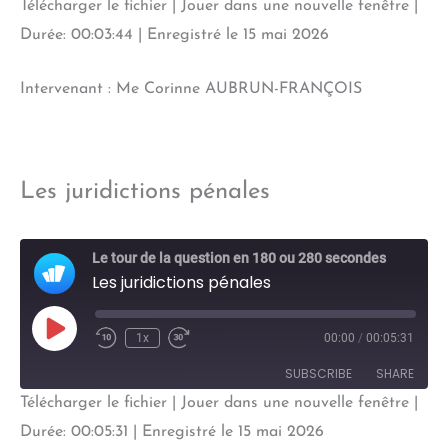
Télécharger le fichier
|
Jouer dans une nouvelle fenêtre
|
SHARE
Durée: 00:03:44
|
Enregistré le 15 mai 2026
RSS FEED
LINK
Intervenant : Me Corinne AUBRUN-FRANÇOIS
EMBED
Les juridictions pénales
Le tour de la question en 180 ou 280 secondes
Les juridictions pénales
Play
1x
00:00
/
00:05:31
Episode
SUBSCRIBE
SHARE
Télécharger le fichier
|
Jouer dans une nouvelle fenêtre
|
SHARE
Durée: 00:05:31
|
Enregistré le 15 mai 2026
RSS FEED