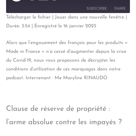
Episode
SUBSCRIBE
SHARE
Télécharger le fichier
|
Jouer dans une nouvelle fenêtre
|
SHARE
Durée: 3:54
|
Enregistré le 16 janvier 2025
RSS FEED
LINK
Alors que l’engouement des français pour les produits «
EMBED
Made in France » n’a cessé d’augmenter depuis la crise
du Covid-19, nous vous proposons de décrypter les
conditions d’utilisation de ces marquages dans notre
podcast. Intervenant : Me Maryline RINAUDO
Clause de réserve de propriété :
l’arme absolue contre les impayés ?