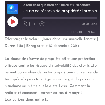
Le tour de la question en 180 ou 280 secondes
Clause de réserve de propriété : l’arme absolue contre les impayés ?
Play
1x
00:00
/
3:58
Episode
SUBSCRIBE
SHARE
Télécharger le fichier
|
Jouer dans une nouvelle fenêtre
|
SHARE
Durée: 3:58
|
Enregistré le 10 décembre 2024
RSS FEED
LINK
La clause de réserve de propriété offre une protection
EMBED
efficace contre les risques d’insolvabilité des clients.Elle
permet au vendeur de rester propriétaire du bien vendu
tant qu’il n’a pas été intégralement réglé du prix de la
marchandise, même si elle a été livrée. Comment la
rédiger et comment l’exercer en cas d’impayé ?
Explications dans notre […]