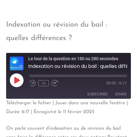
Indexation ou révision du bail :
quelles différences ?
Le tour de la question en 180 ou 280 secondes
Indexation ou révision du bail : quelles différences ?
Play
1x
00:00
/
6:17
Episode
SUBSCRIBE
SHARE
Télécharger le fichier
|
Jouer dans une nouvelle fenêtre
|
SHARE
Durée: 6:17
|
Enregistré le 11 février 2025
RSS FEED
LINK
On parle souvent d’indexation ou de révision du bail
EMBED