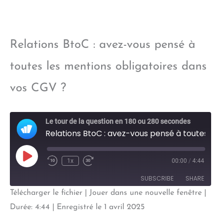
EMBED
Relations BtoC : avez-vous pensé à
toutes les mentions obligatoires dans
vos CGV ?
Le tour de la question en 180 ou 280 secondes
Relations BtoC : avez-vous pensé à toutes les mentions obligatoires dans vos CGV ?
Play
1x
00:00
/
4:44
Episode
SUBSCRIBE
SHARE
Télécharger le fichier
|
Jouer dans une nouvelle fenêtre
|
SHARE
Durée: 4:44
|
Enregistré le 1 avril 2025
RSS FEED