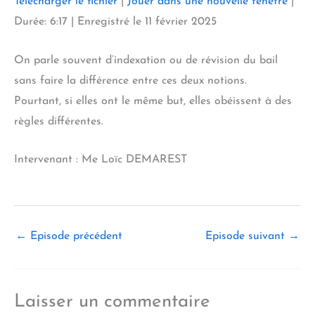
Télécharger le fichier
|
Jouer dans une nouvelle fenêtre
|
SHARE
Durée: 6:17
|
Enregistré le 11 février 2025
RSS FEED
LINK
On parle souvent d’indexation ou de révision du bail
EMBED
sans faire la différence entre ces deux notions.
Pourtant, si elles ont le même but, elles obéissent à des
règles différentes.
Intervenant : Me Loïc DEMAREST
←
Episode précédent
Episode suivant
→
Laisser un commentaire