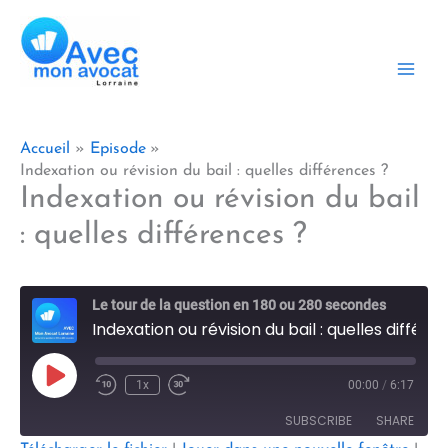
Aller
au
contenu
Accueil
Episode
Indexation ou révision du bail : quelles différences ?
Indexation ou révision du bail
: quelles différences ?
Le tour de la question en 180 ou 280 secondes
Indexation ou révision du bail : quelles différences ?
Play
1x
00:00
/
6:17
Episode
SUBSCRIBE
SHARE