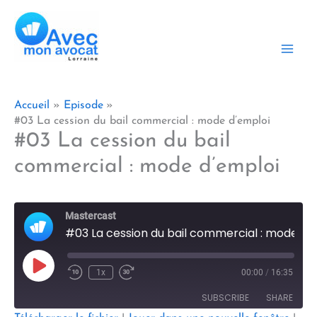
Aller
au
contenu
Accueil
Episode
#03 La cession du bail commercial : mode d’emploi
#03 La cession du bail
commercial : mode d’emploi
Mastercast
#03 La cession du bail commercial : mode d'emploi
Play
1x
00:00
/
16:35
Episode
SUBSCRIBE
SHARE