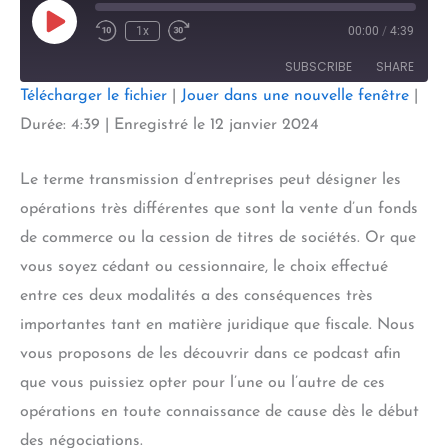
Play
1x
00:00
/
4:39
Episode
SUBSCRIBE
SHARE
Télécharger le fichier
|
Jouer dans une nouvelle fenêtre
|
SHARE
Durée: 4:39
|
Enregistré le 12 janvier 2024
RSS FEED
LINK
Le terme transmission d’entreprises peut désigner les
EMBED
opérations très différentes que sont la vente d’un fonds
de commerce ou la cession de titres de sociétés. Or que
vous soyez cédant ou cessionnaire, le choix effectué
entre ces deux modalités a des conséquences très
importantes tant en matière juridique que fiscale. Nous
vous proposons de les découvrir dans ce podcast afin
que vous puissiez opter pour l’une ou l’autre de ces
opérations en toute connaissance de cause dès le début
des négociations.