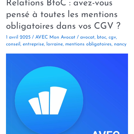
Relations BtoC : avez-vous
pensé à toutes les mentions
obligatoires dans vos CGV ?
1 avril 2025
/
AVEC Mon Avocat
/
avocat
,
btoc
,
cgv
,
conseil
,
entreprise
,
lorraine
,
mentions obligatoires
,
nancy