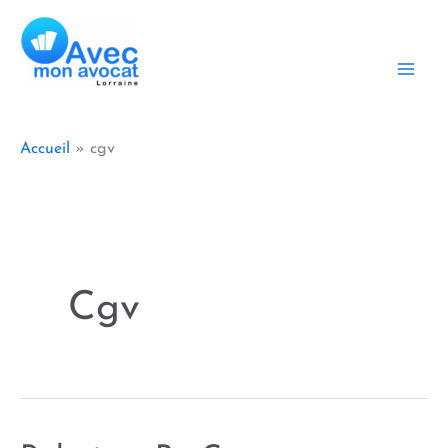
Aller
au
contenu
Accueil
cgv
Cgv