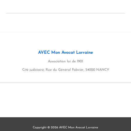
BtoC :
avez-
vous
pensé
à
toutes
AVEC Mon Avocat Lorraine
les
Association loi de 1901
mentions
Cité judiciaire, Rue du Général Fabvier, 54000 NANCY
obligatoires
dans
vos
CGV
?
Copyright © 2026 AVEC Mon Avocat Lorraine