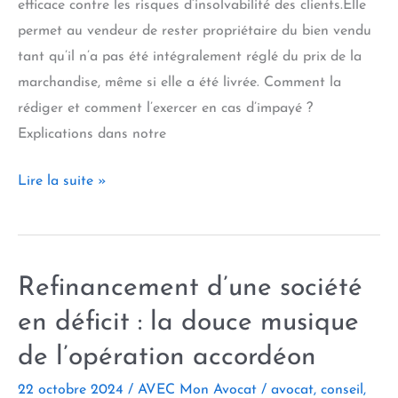
efficace contre les risques d’insolvabilité des clients.Elle
:
permet au vendeur de rester propriétaire du bien vendu
comment
tant qu’il n’a pas été intégralement réglé du prix de la
s’y
marchandise, même si elle a été livrée. Comment la
retrouver
rédiger et comment l’exercer en cas d’impayé ?
dans
Explications dans notre
la
jungle
Clause
Lire la suite »
des
de
appellations
réserve
?
de
Refinancement d’une société
propriété :
l’arme
en déficit : la douce musique
absolue
de l’opération accordéon
contre
les
22 octobre 2024
/
AVEC Mon Avocat
/
avocat
,
conseil
,