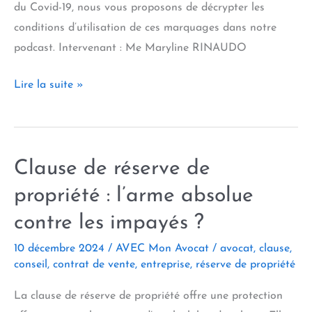
du Covid-19, nous vous proposons de décrypter les
conditions d’utilisation de ces marquages dans notre
podcast. Intervenant : Me Maryline RINAUDO
Marquage
Lire la suite »
«
Made
in
Clause de réserve de
France
»
propriété : l’arme absolue
ou
contre les impayés ?
«
Fabriqué
10 décembre 2024
/
AVEC Mon Avocat
/
avocat
,
clause
,
conseil
,
contrat de vente
,
entreprise
,
réserve de propriété
en
France
La clause de réserve de propriété offre une protection
»