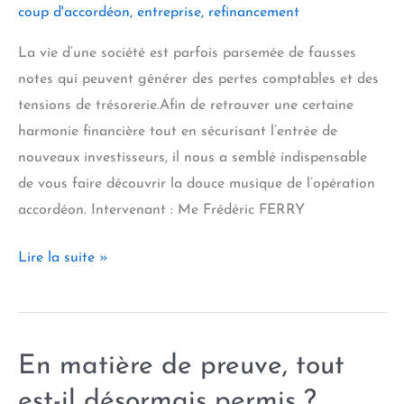
coup d'accordéon
,
entreprise
,
refinancement
impayés ?
La vie d’une société est parfois parsemée de fausses
notes qui peuvent générer des pertes comptables et des
tensions de trésorerie.Afin de retrouver une certaine
harmonie financière tout en sécurisant l’entrée de
nouveaux investisseurs, il nous a semblé indispensable
de vous faire découvrir la douce musique de l’opération
accordéon. Intervenant : Me Frédéric FERRY
Refinancement
Lire la suite »
d’une
société
en
En matière de preuve, tout
déficit :
la
est-il désormais permis ?