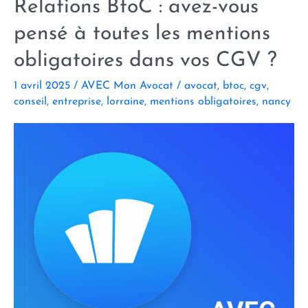
Relations BtoC : avez-vous
pensé à toutes les mentions
obligatoires dans vos CGV ?
1 avril 2025
/
AVEC Mon Avocat
/
avocat
,
btoc
,
cgv
,
conseil
,
entreprise
,
lorraine
,
mentions obligatoires
,
nancy