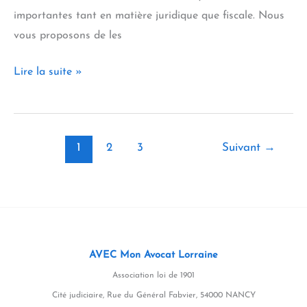
importantes tant en matière juridique que fiscale. Nous
vous proposons de les
Transmission
Lire la suite »
d’entreprises,
la
question
1
2
3
Suivant
→
initiale
:
fonds
de
commerce
ou
AVEC Mon Avocat Lorraine
titres
Association loi de 1901
de
Cité judiciaire, Rue du Général Fabvier, 54000 NANCY