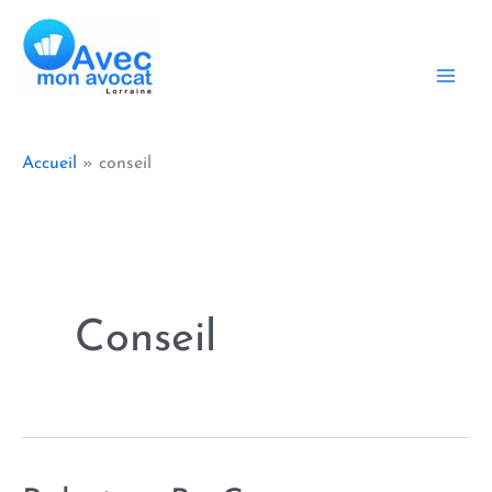
Aller
au
contenu
Accueil
conseil
Conseil