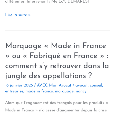
différentes. Intervenant : Me Loïc DEMAREST
Indexation
Lire la suite »
ou
révision
du
Marquage « Made in France
bail
:
» ou « Fabriqué en France » :
quelles
comment s’y retrouver dans la
différences
jungle des appellations ?
?
16 janvier 2025
/
AVEC Mon Avocat
/
avocat
,
conseil
,
entreprise
,
made in france
,
marquage
,
nancy
Alors que l’engouement des français pour les produits «
Made in France » n’a cessé d’augmenter depuis la crise