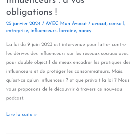
Influenceurs : à vos
est-
obligations !
il
25 janvier 2024
/
AVEC Mon Avocat
/
avocat
,
conseil
,
désormais
entreprise
,
influenceurs
,
lorraine
,
nancy
permis ?
La loi du 9 juin 2023 est intervenue pour lutter contre
les dérives des influenceurs sur les réseaux sociaux avec
pour double objectif de mieux encadrer les pratiques des
influenceurs et de protéger les consommateurs. Mais,
qu’est-ce qu’un influenceur ? et que prévoit la loi ? Nous
vous proposons de le découvrir à travers ce nouveau
podcast.
Influenceurs :
Lire la suite »
à
vos