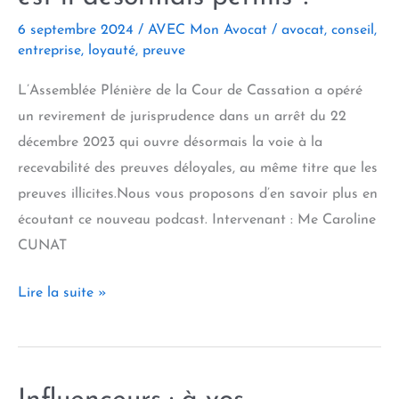
douce
6 septembre 2024
/
AVEC Mon Avocat
/
avocat
,
conseil
,
musique
entreprise
,
loyauté
,
preuve
de
l’opération
L’Assemblée Plénière de la Cour de Cassation a opéré
accordéon
un revirement de jurisprudence dans un arrêt du 22
décembre 2023 qui ouvre désormais la voie à la
recevabilité des preuves déloyales, au même titre que les
preuves illicites.Nous vous proposons d’en savoir plus en
écoutant ce nouveau podcast. Intervenant : Me Caroline
CUNAT
En
Lire la suite »
matière
de
preuve,
tout