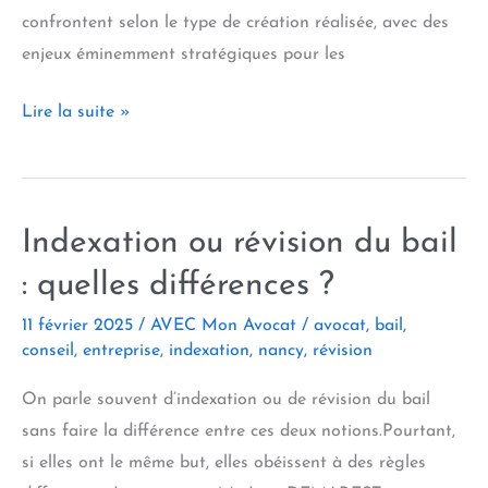
confrontent selon le type de création réalisée, avec des
enjeux éminemment stratégiques pour les
Créations
Lire la suite »
et
inventions
de
Indexation ou révision du bail
salariés :
à
: quelles différences ?
qui
11 février 2025
/
AVEC Mon Avocat
/
avocat
,
bail
,
appartiennent
conseil
,
entreprise
,
indexation
,
nancy
,
révision
les
droits ?
On parle souvent d’indexation ou de révision du bail
sans faire la différence entre ces deux notions.Pourtant,
si elles ont le même but, elles obéissent à des règles