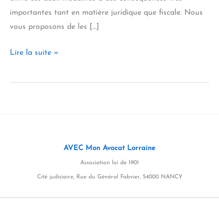
importantes tant en matière juridique que fiscale. Nous
vous proposons de les […]
Transmission
Lire la suite »
d’entreprises,
la
question
initiale
:
fonds
AVEC Mon Avocat Lorraine
de
Association loi de 1901
commerce
Cité judiciaire, Rue du Général Fabvier, 54000 NANCY
ou
titres
de