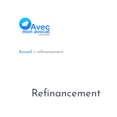
Aller
au
contenu
Accueil
refinancement
Refinancement