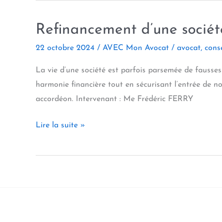
Refinancement d’une société
22 octobre 2024
/
AVEC Mon Avocat
/
avocat
,
conse
La vie d’une société est parfois parsemée de fausses
harmonie financière tout en sécurisant l’entrée de n
accordéon. Intervenant : Me Frédéric FERRY
Refinancement
Lire la suite »
d’une
société
en
déficit :
la
douce