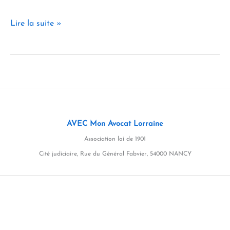
Refinancement
Lire la suite »
d’une
société
en
déficit :
la
douce
AVEC Mon Avocat Lorraine
musique
Association loi de 1901
de
Cité judiciaire, Rue du Général Fabvier, 54000 NANCY
l’opération
accordéon