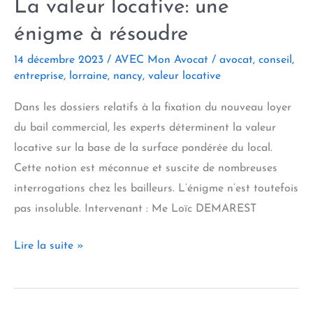
La valeur locative: une
énigme à résoudre
14 décembre 2023
/
AVEC Mon Avocat
/
avocat
,
conseil
,
entreprise
,
lorraine
,
nancy
,
valeur locative
Dans les dossiers relatifs à la fixation du nouveau loyer
du bail commercial, les experts déterminent la valeur
locative sur la base de la surface pondérée du local.
Cette notion est méconnue et suscite de nombreuses
interrogations chez les bailleurs. L’énigme n’est toutefois
pas insoluble. Intervenant : Me Loïc DEMAREST
La
Lire la suite »
valeur
locative:
une